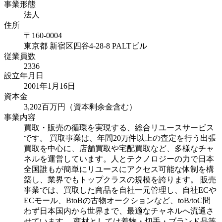
事業形態
法人
住所
〒
160-0004
東京都
新宿区四谷4-28-8 PALTビル
従業員数
2336
設立年月日
2001年1月16日
資本金
3,202百万円（資本剰余金含む）
事業内容
買取・販売の循環を実現する、総合リユースサービス
です。 買取事業は、年間20万件以上の査定を行う出張
買取を中心に、店舗買取や宅配買取など、多様なチャ
ネルを運営しています。人とテクノロジーの力で日本
全国誰もが簡単にリユースにアクセス可能な体制を構
築し、業界でもトップクラスの規模を誇ります。 販売
事業では、買取した商品を自社一元管理し、自社ECや
ECモール、BtoBの古物オークションなど、toB/toC問
わず日本国内から世界まで、最適なチャネルへ流通さ
せています。 商材としては着物・切手・ブランド品等