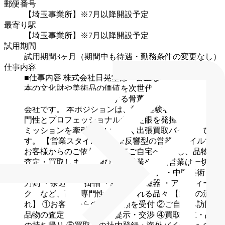
郵便番号
【埼玉事業所】※7月以降開設予定
最寄り駅
【埼玉事業所】※7月以降開設予定
試用期間
試用期間3ヶ月（期間中も待遇・勤務条件の変更なし）
仕事内容
■仕事内容
株式会社日晃堂は「公正な取引のもと、日
本の文化財や美術品の価値を次世代・世界へ流通させ
る」ことをミッションとする骨董・美術品専門の買取
会社です。
本ポジションは、業界経験者として高い専
門性とプロフェッショナルな鑑定眼を発揮し、当社の
ミッションを牽引していただく出張買取バイヤーで
す。
【営業スタイル】
完全反響型の営業スタイルで、
お客様からのご依頼に応じてご自宅へ訪問し、品物を
査定・買取します。飛び込み営業や電話営業は一切あ
りません。
【取り扱い専門ジャンル】
・中国美術
・
刀剣
・茶道具
・掛軸
・絵画
・陶磁器
・アンティー
ク など、高い専門性が求められる品々
【業務の流
れ】
①お客様からの買取依頼を受付
②ご自宅へ訪問・
品物の査定
③買取価格の提示・交渉
④買取成立・品物