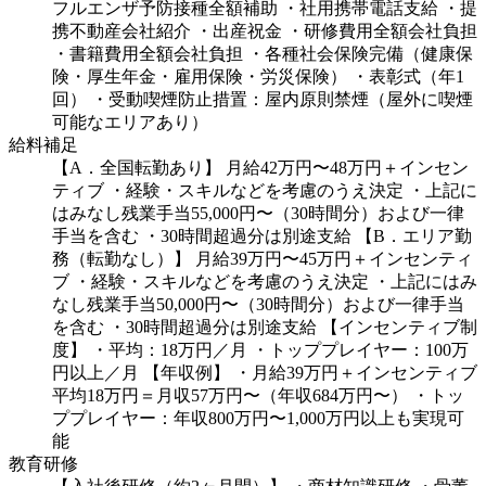
フルエンザ予防接種全額補助
・社用携帯電話支給
・提
携不動産会社紹介
・出産祝金
・研修費用全額会社負担
・書籍費用全額会社負担
・各種社会保険完備（健康保
険・厚生年金・雇用保険・労災保険）
・表彰式（年1
回）
・受動喫煙防止措置：屋内原則禁煙（屋外に喫煙
可能なエリアあり）
給料補足
【A．全国転勤あり】
月給42万円〜48万円＋インセン
ティブ
・経験・スキルなどを考慮のうえ決定
・上記に
はみなし残業手当55,000円〜（30時間分）および一律
手当を含む
・30時間超過分は別途支給
【B．エリア勤
務（転勤なし）】
月給39万円〜45万円＋インセンティ
ブ
・経験・スキルなどを考慮のうえ決定
・上記にはみ
なし残業手当50,000円〜（30時間分）および一律手当
を含む
・30時間超過分は別途支給
【インセンティブ制
度】
・平均：18万円／月
・トッププレイヤー：100万
円以上／月
【年収例】
・月給39万円＋インセンティブ
平均18万円＝月収57万円〜（年収684万円〜）
・トッ
ププレイヤー：年収800万円〜1,000万円以上も実現可
能
教育研修