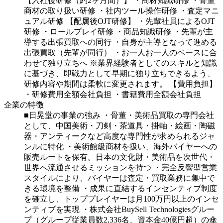
【入社後研修（約2ヶ月間）】
・商材知識研修
・骨董
商材の取り扱い研修
・社内ツール操作研修
・査定マニ
ュアル研修
【配属後OJT研修】
・先輩社員によるOJT
研修
・ロールプレイ研修
・商品知識研修
・先輩が主
導する出張買取への同行
・自身が主導となって進める
出張買取（先輩が同行）
・お一人お一人のペースに合
わせて独り立ちへ
※業界経験者としてのスキルと知識
に基づき、即戦力として早期に独り立ちできるよう、
研修内容や期間は柔軟に変更されます。
【費用負担】
・研修費用全額会社負担
・書籍費用全額会社負担
企業の特徴
■日晃堂の事業の強み
・骨董・美術品買取の専門会社
として、中国美術・刀剣・茶道具・掛軸・絵画・陶磁
器・アンティークなど高度な専門性が求められるジャ
ンルに特化
・美術館級商材を扱い、海外バイヤーへの
販売ルートを保有。日本の文化財・美術品を次世代・
世界へ流通させるミッションを持つ
・完全反響型営業
スタイルにより、バイヤーは査定・買取業務に集中で
きる環境を整備
・成果に直結するインセンティブ制度
を確立し、トッププレイヤーは月100万円以上のインセ
ンティブを実現
・株式会社BuySell Technologiesグルー
プ（グループ従業員数2,336名、資本金40億円超）の傘