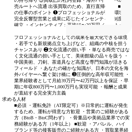
の持ち帰り
⑤買取品の社内登録・海外バイヤーへの販
売ルートへ流通
出張買取のため、直行直帰OK。
■こ
の仕事のポイント
❶プロフェッショナルが輝く環境
・
完全反響型営業と成果に応じたインセンティブ制度を
確立
・インセンティブ：平均15〜20万円／月、トップ
プレイヤーは100万円／月以上
・営業活動に集中し、
プロフェッショナルとしての成果を最大化できる環境
・若手でも新規拠点立ち上げなど、組織の中核を担う
チャンスあり
❷文化流通の担い手
・単なる商売ではな
く文化流通の担い手として、美術館級の品々を扱う
・
中国美術、刀剣、茶道具など高度な専門知識が活きる
フィールド
・あなたの確かな知識が、日本の文化を海
外バイヤーへ繋ぐ架け橋に
❸圧倒的な高年収可能性
・
業界経験者として月給39万円〜42万円以上を保証
・早
期に年収800万円〜1,000万円も実現可能
・報酬と成果
が直結する完全実力主義
求める人材
■必須
・運転免許（AT限定可）※日常的に運転が発生
するため、運転が得意な方歓迎
・営業のご経験がある
方（BtoB・BtoC問わず）
・骨董品や美術品業界での実
務経験がある方（1年以上）
■歓迎
・アパレル、ハイ
ブランド等の接客販売のご経験がある方
・買取業界経