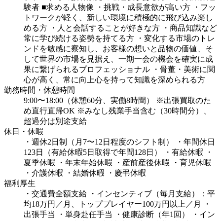
験者
■求める人物像
・挑戦・成長意欲が高い方
・フッ
トワークが軽く、新しい環境に積極的に飛び込み楽し
める方
・人と会話することが好きな方
・商品知識など
常に学び続ける姿勢を持てる方
・変化する市場のトレ
ンドを敏感に察知し、お客様の想いと品物の価値、そ
して世界の市場を見据え、一期一会の機会を確実に成
果に繋げられるプロフェッショナル
・骨董・美術に関
心が高く、常に向上心を持って知識を深められる方
勤務時間・休憩時間
9:00〜18:00（休憩60分、実働8時間）
※出張買取のた
め直行直帰OK
※みなし残業手当含む（30時間分）、
超過分は別途支給
休日・休暇
・週休2日制（月7〜12日程度のシフト制）
・年間休日
123日（有給休暇5日取得で年間128日）
・有給休暇
・
夏季休暇
・年末年始休暇
・産前産後休暇
・育児休暇
・介護休暇
・結婚休暇
・慶弔休暇
福利厚生
・交通費全額支給
・インセンティブ（毎月支給）：平
均18万円／月、トッププレイヤー100万円以上／月
・
出張手当
・単身赴任手当
・健康診断（年1回）
・イン