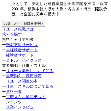
下として、安定した経営基盤と全国展開を推進
・設立
2001年。横浜本社のほか大阪・名古屋・埼玉（開設予
定）と全国に拠点を拡大中
お気に入り
転職支援申込
リユース転職とは
求人を探す
無料キャリア相談
ー
転職支援サービス
ー
未経験者サポート
ー
経験者サポート
ー
ミドル・ハイクラス
業界知識・仕事・スキル
ー
リユース業界について知る
ー
最新動向、採用状況
ー
リユース関連の本
ー
仕事・スキルについて知る
ー
資格一覧
ー
真贋スキル簡易テスト
コンテンツ
ー
企業インタビュー