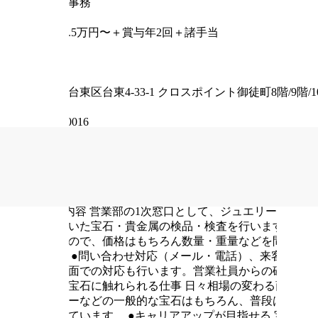
管理・事務
給与
月給23.5万円〜＋賞与年2回＋諸手当
雇用形態
正社員
住所
東京都台東区台東4-33-1 クロスポイント御徒町8階/9階/1
郵便番号
〒110-0016
最寄り駅
JR山手線・京浜東北線「御徒町駅」徒歩約5分
試用期間
試用期間1〜6ヶ月・条件変更なし
仕事内容
■仕事内容
営業部の1次窓口として、ジュエリー・宝石
いただいた宝石・貴金属の検品・検査を行います。ルー
かりなので、価格はもちろん数量・重量などを間違えな
ます。
●問い合わせ対応（メール・電話）、来客対応
め、対面での対応も行います。営業社員からの確認連絡
珍しい宝石に触れられる仕事
日々相場の変わる商材を
やルビーなどの一般的な宝石はもちろん、普段はお目に
り扱っています。
●キャリアアップが目指せる
宝石の