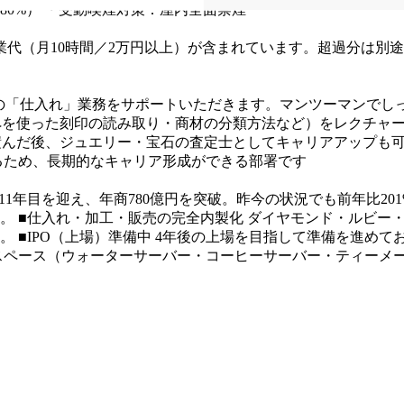
0%）
・受動喫煙対策：屋内全面禁煙
業代（月10時間／2万円以上）が含まれています。超過分は別
での「仕入れ」業務をサポートいただきます。マンツーマンでし
ペを使った刻印の読み取り・商材の分類方法など）をレクチャ
積んだ後、ジュエリー・宝石の査定士としてキャリアアップも
るため、長期的なキャリア形成ができる部署です
11年目を迎え、年商780億円を突破。昨今の状況でも前年比20
す。
■仕入れ・加工・販売の完全内製化
ダイヤモンド・ルビー
。
■IPO（上場）準備中
4年後の上場を目指して準備を進めて
スペース（ウォーターサーバー・コーヒーサーバー・ティーメ