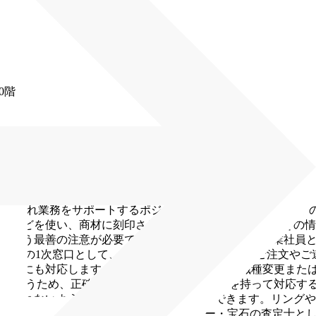
0階
の仕入れ業務をサポートするポジションです。具体的には以下
ペなどを使い、商材に刻印されている情報を読み取り、その情
いよう最善の注意が必要です。
●商品の見積書作成
営業社員
営業部の1次窓口として、法人・個人のお客様からのご注文やご
などにも対応します。
※業務上の必要に応じて職種変更また
取り扱うため、正確な情報をもとにスピード感を持って対応す
かかれないような貴重な石に触れることができます。リングや
見方もレクチャーしていくので、ジュエリー・宝石の査定士と