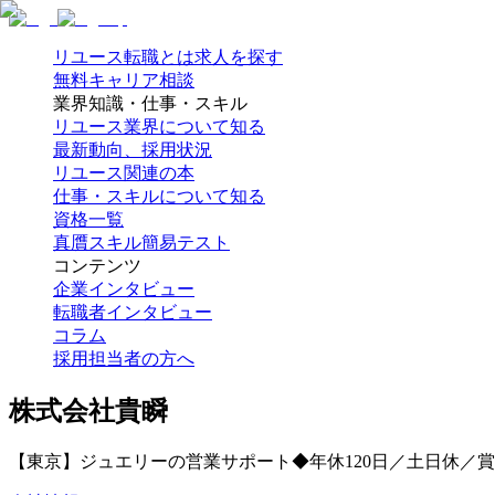
リユース転職とは
求人を探す
無料キャリア相談
業界知識・仕事・スキル
リユース業界について知る
最新動向、採用状況
リユース関連の本
仕事・スキルについて知る
資格一覧
真贋スキル簡易テスト
コンテンツ
企業インタビュー
転職者インタビュー
コラム
採用担当者の方へ
株式会社貴瞬
【東京】ジュエリーの営業サポート◆年休120日／土日休／