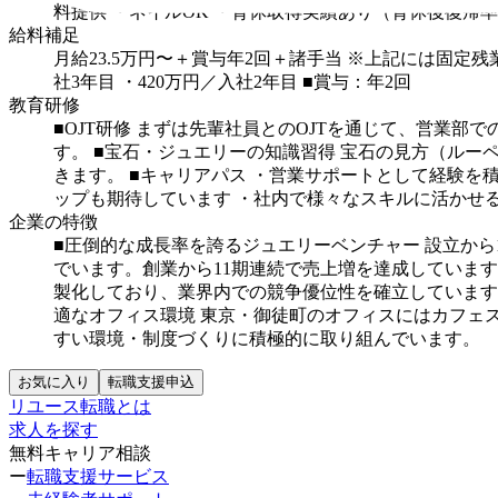
料提供
・ネイルOK
・育休取得実績あり（育休後復帰率8
給料補足
月給23.5万円〜＋賞与年2回＋諸手当
※上記には固定残
社3年目
・420万円／入社2年目
■賞与：年2回
教育研修
■OJT研修
まずは先輩社員とのOJTを通じて、営業部
す。
■宝石・ジュエリーの知識習得
宝石の見方（ルー
きます。
■キャリアパス
・営業サポートとして経験を
ップも期待しています
・社内で様々なスキルに活かせ
企業の特徴
■圧倒的な成長率を誇るジュエリーベンチャー
設立から
でいます。創業から11期連続で売上増を達成していま
製化しており、業界内での競争優位性を確立しています
適なオフィス環境
東京・御徒町のオフィスにはカフェ
すい環境・制度づくりに積極的に取り組んでいます。
お気に入り
転職支援申込
リユース転職とは
求人を探す
無料キャリア相談
ー
転職支援サービス