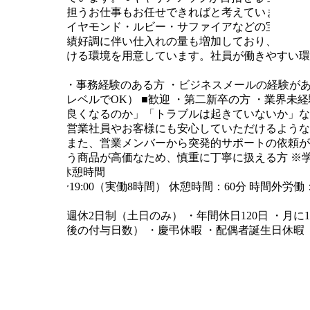
中枢を担うお仕事もお任せできればと考えています。
す。ダイヤモンド・ルビー・サファイアなどの宝石の仕
す。業績好調に伴い仕入れの量も増加しており、営業部
適に働ける環境を用意しています。社員が働きやすい環
求める人材
■必須
・事務経験のある方
・ビジネスメールの経験が
できるレベルでOK）
■歓迎
・第二新卒の方
・業界未経
したら良くなるのか」「トラブルは起きていないか」な
る方、営業社員やお客様にも安心していただけるような
ます。また、営業メンバーから突発的サポートの依頼が
取り扱う商品が高価なため、慎重に丁寧に扱える方
※
勤務時間・休憩時間
10:00〜19:00（実働8時間）
休憩時間：60分
時間外労働
休日・休暇
・完全週休2日制（土日のみ）
・年間休日120日
・月に
年経過後の付与日数）
・慶弔休暇
・配偶者誕生日休暇
福利厚生
・各種社会保険完備（雇用・労災・健康・厚生年金）
円）
・営業手当
・残業手当（固定残業超過分）
・役職
リー社割り
・会員制ホテル宿泊優待
・保育園料半額補
ンチに行くとランチ代無料）
・カフェスペースあり（