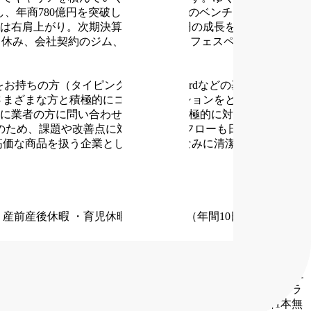
録し、年商780億円を突破したジュエリーのベンチャー企業で
右肩上がり。次期決算では1,200億円の成長を見込んでいま
日休み、会社契約のジム、オフィスにカフェスペースもあり快
お持ちの方（タイピング、Excel、Wordなどの基本的操作が
さまざまな方と積極的にコミュニケーションをとれる方
「どう
に業者の方に問い合わせをしたり、積極的に対応しようとす
のため、課題や改善点に対して仕事のフローも日々変化してい
高価な商品を扱う企業として、身だしなみに清潔感がある方
・
・産前産後休暇
・育児休暇
・有給休暇（年間10日〜 ※入社半
支給）
・ランチ手当（月5,000円）
・非喫煙者手当（月5,000
代2万円支給）
・企業年金（iDeCo、会社負担あり）
・ジュエ
タミンC 1人週3本まで）
・社員メシ（事業部長を誘ってラ
毎週1回パンの無料配布
・社内自動販売機のドリンク1日1本無