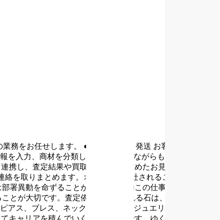
の業務をお任せします。
●商品の検品・発送
お客様からお送り
報を入力、商材を分類します。小さいながらも高価な商品ば
と連携し、査定結果や買取金額などを含めたお見積りを作成し
連絡を取りまとめます。オフィスに来社されることもあるた
は部署異動を命ずることがあります。
■この仕事のポイント
●
ることが大切です。査定依頼で届けられる石は、ダイヤモンド
ピアス、ブレス、ネックレスといったジュエリーも数多く取
してキャリアを積んでいくことも可能です。ゆくゆくは会社の