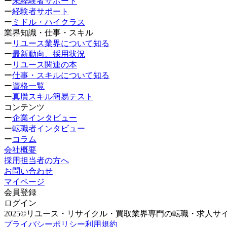
ー
未経験者サポート
ー
経験者サポート
ー
ミドル・ハイクラス
業界知識・仕事・スキル
ー
リユース業界について知る
ー
最新動向、採用状況
ー
リユース関連の本
ー
仕事・スキルについて知る
ー
資格一覧
ー
真贋スキル簡易テスト
コンテンツ
ー
企業インタビュー
ー
転職者インタビュー
ー
コラム
会社概要
採用担当者の方へ
お問い合わせ
マイページ
会員登録
ログイン
2025©リユース・リサイクル・買取業界専門の転職・求人サ
プライバシーポリシー
利用規約