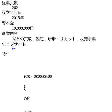
従業員数
262
設立年月日
2015年
資本金
10,000,000円
事業内容
宝石の買取、鑑定、研磨・リカット、販売事業
ウェブサイト
https://kishun.co.jp/corporate/
その他ウェブサイト
HP
:
https://kishun.co.jp/
掲載期間
2026/06/28
~
2028/06/28
求人情報
INFORMATION
職種