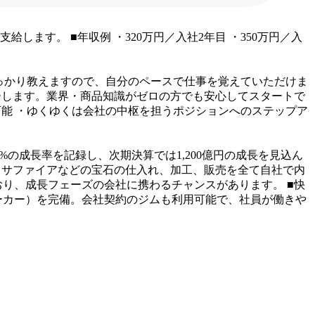
途支給します。
■年収例
・320万円／入社2年目
・350万円／入
っかり教えますので、自分のペースで仕事を覚えていただけま
ーします。業界・商品知識がゼロの方でも安心してスタートで
可能
・ゆくゆくは会社の中枢を担うポジションへのステップア
1%の成長率を記録し、次期決算では1,200億円の成長を見込ん
・サファイアなどの宝石の仕入れ、加工、販売を全て自社で内
おり、成長フェーズの会社に携わるチャンスがあります。
■快
ーカー）を完備。会社契約のジムも利用可能で、社員が働きや