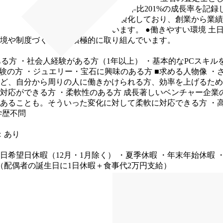
●急成長企業で会社の成長を支える
前年比201%の成長率を記
入れ・加工・販売を全て自社で内製化しており、創業から業績は
をサポートする仲間を募集しています。
●働きやすい環境
土
境や制度づくりにも積極的に取り組んでいます。
ある方
・社会人経験がある方（1年以上）
・基本的なPCスキルを
験の方
・ジュエリー・宝石に興味のある方
■求める人物像
・
ど、自分から周りの人に働きかけられる方、効率を上げるため
対応ができる方
・柔軟性のある方
成長著しいベンチャー企業
あることも。そういった変化に対して柔軟に対応できる方
・
学歴不問
：あり
1日希望日休暇（12月・1月除く）
・夏季休暇
・年末年始休暇
（配偶者の誕生日に1日休暇＋食事代2万円支給）
・通勤手当全額支給
・住宅手当（会社から3km以内なら月2万円
手当
・出張手当
・特別手当（配偶者の誕生日に1日休暇と食事
助
・ピル処方代負担
・ウェルビーイング（プロテイン・青汁・ビ
ウォーターサーバー・コーヒーサーバー・ティーメーカー）
・