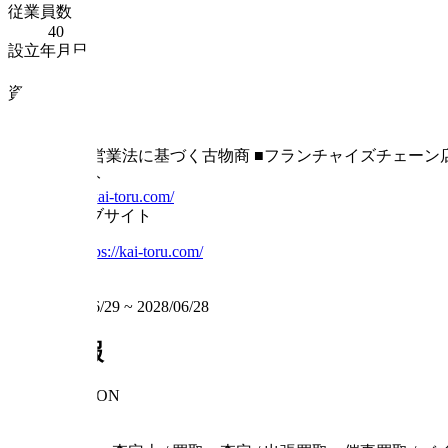
従業員数
40
設立年月日
2022年12月20日
資本金
200万円
事業内容
■古物営業法に基づく古物商 ■フランチャイズチェーン
ウェブサイト
https://kai-toru.com/
その他ウェブサイト
HP
:
https://kai-toru.com/
掲載期間
2026/06/29
~
2028/06/28
求人情報
INFORMATION
職種