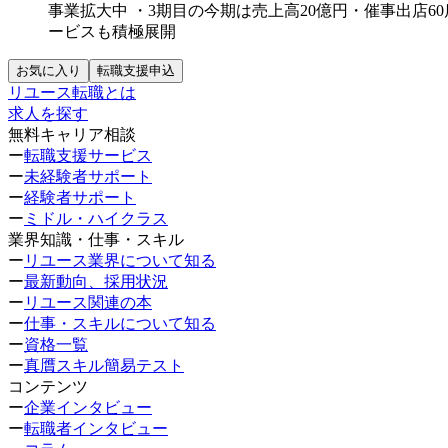
事業拡大中
・3期目の今期は売上高20億円・催事出店6
ービスも積極展開
お気に入り
転職支援申込
リユース転職とは
求人を探す
無料キャリア相談
ー
転職支援サービス
ー
未経験者サポート
ー
経験者サポート
ー
ミドル・ハイクラス
業界知識・仕事・スキル
ー
リユース業界について知る
ー
最新動向、採用状況
ー
リユース関連の本
ー
仕事・スキルについて知る
ー
資格一覧
ー
真贋スキル簡易テスト
コンテンツ
ー
企業インタビュー
ー
転職者インタビュー