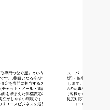
買取専門つなぐ屋」という屋号で全国のスーパーやホームセン
す。3期目となる今期では売上高20億円・催事出店店舗数60
ン査定を専門に担当するスタッフを募集します。迅速かつ正確
（チャット・メール・電話など）
・商品の写真や説明文をも
動向を踏まえた価格設定の改善提案
・お客様からの質問や相
両立がしやすい環境です
・フレックス制度対応可能で、柔軟
のリユースビジネスを最前線で担えます
・コーポレートサイ