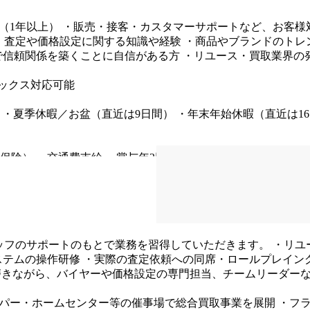
（1年以上）
・販売・接客・カスタマーサポートなど、お客様
・査定や価格設定に関する知識や経験
・商品やブランドのトレ
で信頼関係を築くことに自信がある方
・リユース・買取業界の
ックス対応可能
・夏季休暇／お盆（直近は9日間）
・年末年始休暇（直近は1
保険）
・交通費支給
・賞与年2回（業績連動）
・昇給あり
・
400,000円
【固定残業代】20時間分含む
【賞与】年2回（業
・契約社員）の給与：月給27.5万円〜
タッフのサポートのもとで業務を習得していただきます。
・リユ
ステムの操作研修
・実際の査定依頼への同席・ロールプレイン
磨きながら、バイヤーや価格設定の専門担当、チームリーダー
パー・ホームセンター等の催事場で総合買取事業を展開
・フ