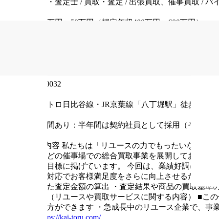
鑑定士・査定士 / 買取・査定 / 出張買取、催事買取 / バ
給与
月給30万円〜50万円（想定年収400万円〜600万円）
雇用形態
正社員
住所
東京都中央区八丁堀1丁目11-12 キューブワン八丁堀6階
郵便番号
〒104-0032
最寄り駅
東京メトロ日比谷線・JR京葉線「八丁堀駅」徒歩約2分
試用期間
試用期間あり：半年間は契約社員として採用（その際の給
仕事内容
■仕事内容
私たちは「リユースの力でもったいないを価
ターなどの催事場での総合買取事業を展開しており、フラ
店舗を目標に掲げています。
今回は、業績好調により
な査定対応でお客様満足度をさらに向上させるため、新
とにした査定金額の算出
・査定結果や商品の買取基準
談対応（リユースや買取サービスに関する内容）
■こ
な働き方ができます
・急成長中のリユース企業で、事
ト：
https://kai-toru.com/