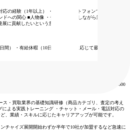
対応の経験（1年以上）
・PCやスマートフォンでの基本的な
ンドへの関心
■人物像
・チームで協力しながら業務を進める
発展に貢献したいという意欲のある方
6日間）
・有給休暇（10日〜勤続年数に応じて最大20日）
・年
フレックスタイム制度
・PCやスマートフォン等の業務ツール
績連動）
【昇給】あり
【想定年収】
・1年目：400万円〜600
ース・買取業界の基礎知識研修（商品カテゴリ、査定の考え
グによる実践トレーニング
・チャット・メール・電話対応の
など、業績・スキルに応じたキャリアアップが可能です。
ランチャイズ展開開始わずか半年で10社が加盟するなど急速に