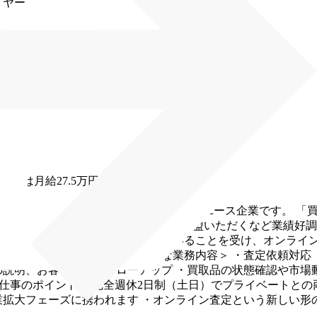
イヤー
与は月給27.5万円〜）
値に変える」をミッションとした買取リユース企業です。
「
ンチャイズ展開開始半年で10社に加盟いただくなど業績好調で
オンラインでの査定依頼が急増していることを受け、オンライ
しい仲間をお迎えします。
＜主な業務内容＞
・査定依頼対応
の説明、お客様へのフォローアップ
・買取品の状態確認や市場
の仕事のポイント
・完全週休2日制（土日）でプライベートとの
業拡大フェーズに携われます
・オンライン査定という新しい形