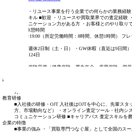
求める人材
■必須
・リユース事業を行う企業での何らかの業務経験
操作スキル
■歓迎
・リユースや買取業界での査定経験
コミュニケーション力がある方
・お客様とのやり取り
勤務時間・休憩時間
10:00〜19:00（所定労働時間：8時間、休憩1時間）
フレ
休日・休暇
・完全週休2日制（土・日）
・GW休暇（直近は9日間）
間休日124日
福利厚生
・社会保険完備（健康保険・厚生年金・雇用保険・労災
支給
給料補足
【月給】30万円〜50万円
【基本賃金（月給）】300,000円〜
万円
・2年目：500万円〜700万円
※試用期間中（半年間
教育研修
■入社後の研修・OJT
入社後はOJTを中心に、先輩ス
方、市場動向など）
・オンライン査定ツール・社内シ
コミュニケーション研修
■キャリアパス
査定スキルを
企業の特徴
■事業の強み
・「買取専門つなぐ屋」として全国のスー