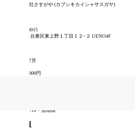
株式会社さすがや (カブシキカイシャサスガヤ)
事業形態
法人
住所
〒
110-0015
東京都
台東区東上野１丁目１２−２ UENO4F
従業員数
185
設立年月日
2018年7月
資本金
10,000,000円
事業内容
宝飾品・ブランド品・高級時計などの査定・買取 スマ
ウェブサイト
https://sasugaya.jp/
掲載期間
2024/01/10
~
無期限
求人情報