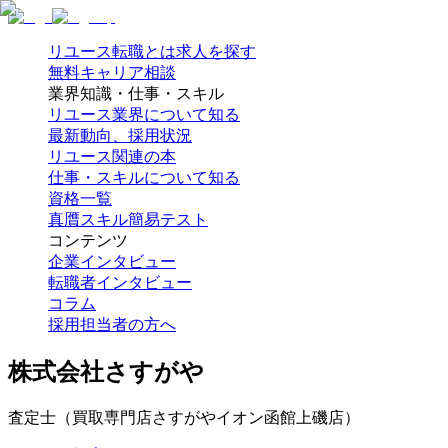
リユース転職とは
求人を探す
無料キャリア相談
業界知識・仕事・スキル
リユース業界について知る
最新動向、採用状況
リユース関連の本
仕事・スキルについて知る
資格一覧
真贋スキル簡易テスト
コンテンツ
企業インタビュー
転職者インタビュー
コラム
採用担当者の方へ
株式会社さすがや
査定士（買取専門店さすがやイオン函館上磯店）