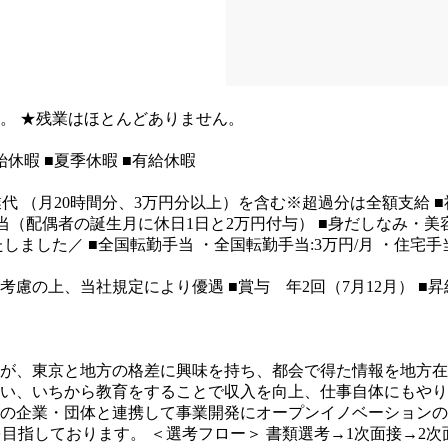
い商品に出会うことも買取・査定の楽しさです！
も歓迎
◎人物・意欲を重視しております。
＜未経験からでも安
す。
★残業はほとんどありません。
始休暇
■夏季休暇
■有給休暇
業代 （月20時間分、3万円分以上）を含む※超過分は全額支給
当（配偶者の誕生月に休日1日と2万円付与）
■身だしなみ・美
たしました／
■全国転勤手当
・全国転勤手当:3万円/月
・住宅手当
考慮の上、当社規定により優遇
■賞与 年2回（7月12月）
■昇
が、東京と地方の格差に興味を持ち、都会で得た情報を地方在
い、いちから教育をすることで収入を向上、仕事自体にもやり
の企業・団体と連携して事業開発にオープンイノベーションの
を目指しております。
＜選考フロー＞
書類選考→1次面接→2次