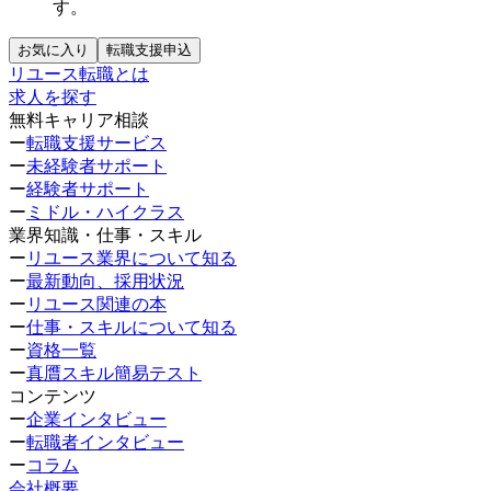
す。
お気に入り
転職支援申込
リユース転職とは
求人を探す
無料キャリア相談
ー
転職支援サービス
ー
未経験者サポート
ー
経験者サポート
ー
ミドル・ハイクラス
業界知識・仕事・スキル
ー
リユース業界について知る
ー
最新動向、採用状況
ー
リユース関連の本
ー
仕事・スキルについて知る
ー
資格一覧
ー
真贋スキル簡易テスト
コンテンツ
ー
企業インタビュー
ー
転職者インタビュー
ー
コラム
会社概要