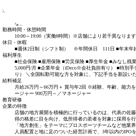
の中には超高額な貴重品もあり今まで目にしたことのな
求める人材
【学歴・経験一切不問】
◎業界未経験、第二新卒の方
など、未経験からでも安心してスタートできます！
勤務時間・休憩時間
10:00～19:00（実働8時間）※店舗により若干異なりま
休日・休暇
■週休2日制（シフト制） ※年間休日 111日
■年末年
福利厚生
■社会保険
■雇用保険
■労災保険
■厚生年金
■みなし残
5,000円/月
■企業年金（iDeco※会社負担有り）
■特別手
り）
＼全国転勤可能な方を対象に、下記手当を新設い
給料補足
月給26万円～66万円＋ 賞与年2回
※経験、年齢、能力を
ージャー
900万円～／マネージャー
教育研修
企業の特徴
店舗の地方展開を積極的に行っているのは、代表の佐藤
得の格差に目を向け、低所得者の若者を対象に採用を行
「地方創生」をテーマにプロスポーツチームなど他業界
人員配置と地に足のついた経営計画で、3年以内のIPO