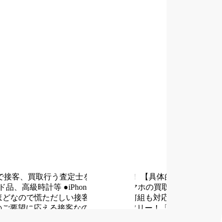
で接客、買取行う査定士を募集します！
【具体的には】
●買
ド品、高級時計等
●iPhoneの修理、スマホの買取
【店舗の雰
組ほどなので慌ただしい接客、短時間で何組も対応が必要といっ
のご要望に応える接客なのでストレスフリー！「お客様の商品
かった」との嬉しい声がやりがいにも繋がります。
扱う商品