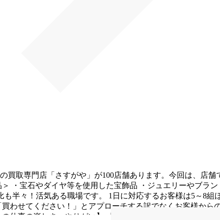
人営業
の買取専門店「さすがや」が100店舗あります。今回は、店舗
品＞
・宝石やダイヤ等を使用した宝飾品
・ジュエリーやブラン
女比も半々！活気ある職場です。
1日に対応するお客様は5～8
「買わせてください！」とアプローチする訳でなくお客様から
この仕事の楽しさ・やりがい】
「あなたに接客してもらえて良