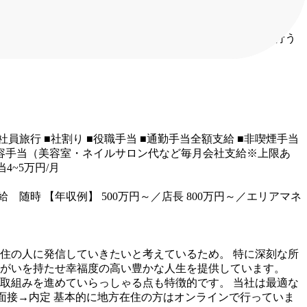
心の教育体制＞
スタート時に東京で二週間の研修などを行う
■社員旅行
■社割り
■役職手当
■通勤手当全額支給
■非喫煙手当
容手当（美容室・ネイルサロン代など毎月会社支給※上限あ
4~5万円/月
給 随時
【年収例】
500万円～／店長
800万円～／エリアマネ
住の人に発信していきたいと考えているため。
特に深刻な所
がいを持たせ幸福度の高い豊かな人生を提供しています。
取組みを進めていらっしゃる点も特徴的です。
当社は最適な
面接→内定
基本的に地方在住の方はオンラインで行っていま