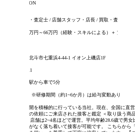
INFORMATION
職種
鑑定士・査定士 / 店舗スタッフ・店長 / 買取・査定 / 個
給与
月給26万円～66万円（経験・スキルによる）＋ 賞与
雇用形態
正社員
住所
北海道北斗市七重浜4-44-1 イオン上磯店1F
郵便番号
049-0111
最寄り駅
七重浜駅から車で5分
試用期間
3ヶ月 ※研修期間（約1~6か月）は給与変動あり
仕事内容
地方展開を積極的に行っている当社。現在、全国に直営
取査定の依頼にご来店された接客と鑑定
＜取り扱う商
囲気】
店舗は2~4名ほどで運営。平均年齢28.6歳で男
たことがなく落ち着いて接客が可能です。
こちらから
に対する想い」を尊重して丁寧に接客しています。
【