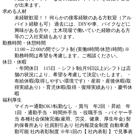
が出来ます。
求める人材
未経験歓迎！！
何らかの接客経験のある方歓迎（アル
バイト経験も可）
過去には、DIYや車、バイクなどに
興味がある方や、土木現場で働いていた経験のある方
等のご入社実績もあります。
勤務時間・休憩時間
11:00～22:00の間でシフト制 (実働8時間/休憩1時間) ※
勤務時間は希望を考慮します。ご相談ください。
休日・休暇
・年間休日 115日
・シフト制(月9日以上)/シフトは店
舗の状況により、希望を考慮して決定いたします。
・
有給休暇(取得しやすい環境です)
・産前・産後休暇(取
得実績あり)
・育児休暇(取得・復帰実績あり)
・慶弔休
暇
福利厚生
マイカー通勤OK!/転勤なし
・賞与 年2回
・昇給 年
1回
・通勤手当
・時間外手当
・役職手当
・バイヤー手
当
各種社会保険完備(雇用、労災、健康、厚生年金)
契
約保養所あり
社員割引あり
社内報奨金制度
自動車通
勤可能
社内表彰制度
※年1回の【 社内表彰 】で見事表