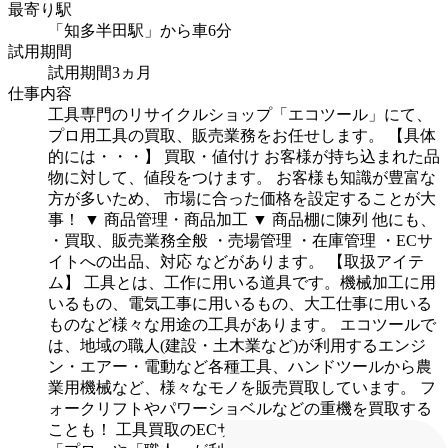
最寄り駅
「知多半田駅」から車6分
試用期間
試用期間3ヵ月
仕事内容
工具専門のリサイクルショップ「エコツール」にて、
プロ用工具の買取、販売業務をお任せします。
【具体
的には・・・】
買取・値付け
お客様が持ち込まれた品
物に対して、値段をつけます。
お客様も知識が豊富な
方が多いため、
市場に合った価格を設定することが大
事！
▼
商品管理・商品加工
▼
商品棚に陳列
他にも、
・買取、販売業務全般
・売場管理
・在庫管理
・ECサ
イトへの出品、対応
などがあります。
【取扱アイテ
ム】
工具とは、工作に用いる道具です。機械加工に用
いるもの、電気工事に用いるもの、大工仕事に用いる
ものなど様々な用途の工具があります。
エコツールで
は、地域の職人(建設・土木業など)が利用するエンジ
ン・エアー・電動など各種工具、ハンドツールから農
業用機械など、様々なモノを販売買取しています。
フ
ォークリフトやパワーショベルなどの重機を買取する
ことも！
工具買取のECサイトも増えていますが、