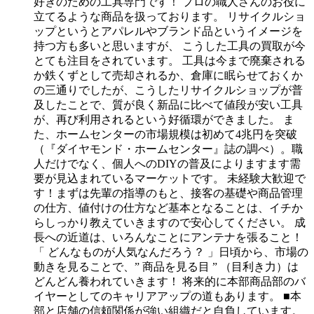
好きのための工具専門です！
プロの職人さんのお役に
立てるような商品を扱っております。
リサイクルショ
ップというとアパレルやブランド品というイメージを
持つ方も多いと思いますが、
こうした工具の買取が今
とても注目をされています。
工具は今まで廃棄される
か鉄くずとして売却されるか、倉庫に眠らせておくか
の三通りでしたが、こうしたリサイクルショップが普
及したことで、質が良く新品に比べて値段が安い工具
が、再び利用されるという好循環ができました。
ま
た、ホームセンターの市場規模は初めて4兆円を突破
（『ダイヤモンド・ホームセンター』誌の調べ）。職
人だけでなく、個人へのDIYの普及によりますます需
要が見込まれているマーケットです。
未経験大歓迎で
す！まずは先輩の指導のもと、接客の基礎や商品管理
の仕方、値付けの仕方など基本となることは、イチか
らしっかり教えていきますので安心してください。
成
長への近道は、いろんなことにアンテナを張ること！
「 どんなものが人気なんだろう？ 」日頃から、市場の
動きを見ることで、” 商品を見る目 ” （目利き力）は
どんどん養われていきます！
将来的に本部商品部のバ
イヤーとしてのキャリアアップの道もあります。
■本
部と店舗の信頼関係が強い組織だと自負しています。