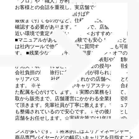
「プロ」や「職人」が利用するので、エコツールでは
お客様との会話を重視し、実店舗での査定や販売に力
を入れています。
工具は動けば良いのではなく、釘が
最後まで打てるのかなど、仕様通りに機能するかまで
確認する必要があります。ですので、店舗では現場に
近い環境で査定をしています。
＜おすすめポイント＞
■マニュアルがあるので未経験でも安心！困ったとき
は社内ツールで他店舗の先輩に質問することも可能で
す。
■残業少なめ（月平均20h程度）!オン・オフのメ
リハリをつけた働き方ができます。
■表彰や評価制度
が充実！表彰されると、別途報奨金の授与や費用全額
会社負担の顕彰旅行に行ける権利が得られます。
＜キ
ャリアパス＞
入社後は、いずれかの店舗へ配属となり
ます。
※その方のご経験やキャリアステップに合わせ
た配属を心がけています。
↓
実際の業務を通じて、買
取から販売まで、店舗運営にかかわる全業務を習得し
て頂きます。先輩社員が丁寧に教えます。マニュアル
も整備されているので安心です。
↓
その後店長として1
店舗をお任せします。☆実績次第では1年ほどでの昇進
も可能です。店舗展開を行っているため、昇進のチャ
ンスが多いです。
↓
将来的にはエリアマネージャー、
商品専門バイヤーなどの幅広いキャリアを目指すこと