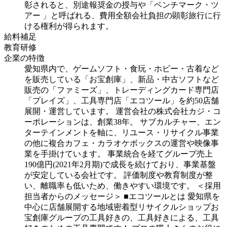
彰されると、別途報奨金の授与や「ベンチマーク・ツ
アー 」と呼ばれる、費用全額会社負担の顕彰旅行に行
ける権利が得られます。
給料補足
教育研修
企業の特徴
愛知県内で、ゲームソフト・食玩・ホビー・古着など
を販売している「お宝創庫」、新品・中古ソフトなど
販売の「ファミーズ」、トレーディングカード専門店
「プレイズ」、工具専門店「エコツール」を約50店舗
展開・運営しています。
運営会社の株式会社カジ・コ
ーポレーションは、創業38年。
サブカルチャー、エン
ターテインメントを軸に、リユース・リサイクル事業
の他に複合カフェ・カラオケボックスの運営や映像事
業を手掛けています。
事業統合を経てグループ売上
190億円(2021年2月期)で成長を続けており、事業基盤
が安定している会社です。
評価制度や教育制度が整
い、離職率も低いため、働きやすい環境です。
＜採用
担当者からのメッセージ＞
■エコツールとは
愛知県を
中心に店舗展開する地域密着型リサイクルショップお
宝創庫グループの工具好きの、工具好きによる、工具