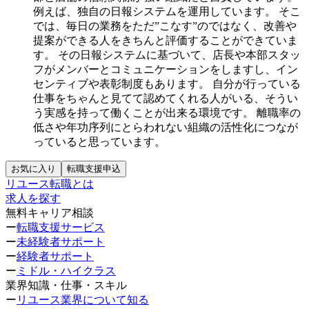
例えば、独自の日報システムを運用しています。
そこ
では、毎日の業務をただ”こなす”のではなく、改善や
提案ができる人をきちんと評価することができていま
す。
その日報システムに基づいて、店長や本部スタッ
フがメンバーとコミュニケーションをしますし、イン
センティブや表彰制度もあります。
自分が行っている
仕事をちゃんと見てて認めてくれる人がいる、そうい
う実感を持って働くことが出来る環境です。
離職率の
低さや年功序列にとらわれない組織の活性化につなが
っていると思っています。
お気に入り
転職支援申込
リユース転職とは
求人を探す
無料キャリア相談
ー
転職支援サービス
ー
未経験者サポート
ー
経験者サポート
ー
ミドル・ハイクラス
業界知識・仕事・スキル
ー
リユース業界について知る