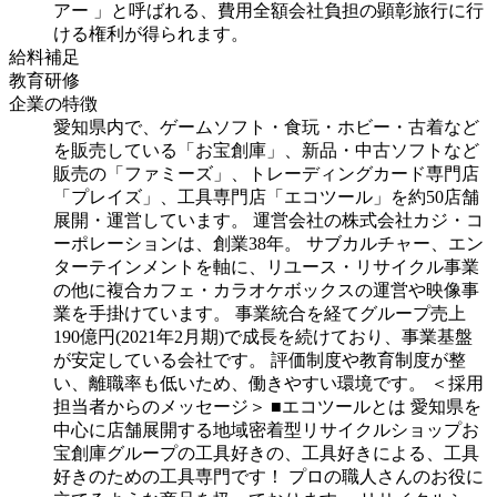
アー 」と呼ばれる、費用全額会社負担の顕彰旅行に行
ける権利が得られます。
給料補足
教育研修
企業の特徴
愛知県内で、ゲームソフト・食玩・ホビー・古着など
を販売している「お宝創庫」、新品・中古ソフトなど
販売の「ファミーズ」、トレーディングカード専門店
「プレイズ」、工具専門店「エコツール」を約50店舗
展開・運営しています。
運営会社の株式会社カジ・コ
ーポレーションは、創業38年。
サブカルチャー、エン
ターテインメントを軸に、リユース・リサイクル事業
の他に複合カフェ・カラオケボックスの運営や映像事
業を手掛けています。
事業統合を経てグループ売上
190億円(2021年2月期)で成長を続けており、事業基盤
が安定している会社です。
評価制度や教育制度が整
い、離職率も低いため、働きやすい環境です。
＜採用
担当者からのメッセージ＞
■エコツールとは
愛知県を
中心に店舗展開する地域密着型リサイクルショップお
宝創庫グループの工具好きの、工具好きによる、工具
好きのための工具専門です！
プロの職人さんのお役に