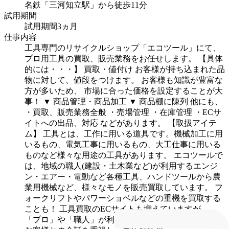
名鉄「三河知立駅」から徒歩11分
試用期間
試用期間3ヵ月
仕事内容
工具専門のリサイクルショップ「エコツール」にて、
プロ用工具の買取、販売業務をお任せします。
【具体
的には・・・】
買取・値付け
お客様が持ち込まれた品
物に対して、値段をつけます。
お客様も知識が豊富な
方が多いため、
市場に合った価格を設定することが大
事！
▼
商品管理・商品加工
▼
商品棚に陳列
他にも、
・買取、販売業務全般
・売場管理
・在庫管理
・ECサ
イトへの出品、対応
などがあります。
【取扱アイテ
ム】
工具とは、工作に用いる道具です。機械加工に用
いるもの、電気工事に用いるもの、大工仕事に用いる
ものなど様々な用途の工具があります。
エコツールで
は、地域の職人(建設・土木業など)が利用するエンジ
ン・エアー・電動など各種工具、ハンドツールから農
業用機械など、様々なモノを販売買取しています。
フ
ォークリフトやパワーショベルなどの重機を買取する
ことも！
工具買取のECサイトも増えていますが、
「プロ」や「職人」が利用するので、エコツールでは