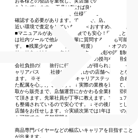
お客様との会話を重視し、実店舗での査定や販売に力
を入れています。
工具は動けば良いのではなく、釘が
最後まで打てるのかなど、仕様通りに機能するかまで
確認する必要があります。ですので、店舗では現場に
近い環境で査定をしています。
＜おすすめポイント＞
■マニュアルがあるので未経験でも安心！困ったとき
は社内ツールで他店舗の先輩に質問することも可能で
す。
■残業少なめ（月平均20h程度）!オン・オフのメ
リハリをつけた働き方ができます。
■表彰や評価制度
が充実！表彰されると、別途報奨金の授与や費用全額
会社負担の顕彰旅行に行ける権利が得られます。
＜キ
ャリアパス＞
入社後は、いずれかの店舗へ配属となり
ます。
※その方のご経験やキャリアステップに合わせ
た配属を心がけています。
↓
実際の業務を通じて、買
取から販売まで、店舗運営にかかわる全業務を習得し
て頂きます。先輩社員が丁寧に教えます。マニュアル
も整備されているので安心です。
↓
その後店長として1
店舗をお任せします。☆実績次第では1年ほどでの昇進
も可能です。店舗展開を行っているため、昇進のチャ
ンスが多いです。
↓
将来的にはエリアマネージャー、
商品専門バイヤーなどの幅広いキャリアを目指すこと
が出来ます。