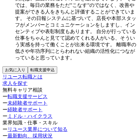
では、毎日の業務をただ”こなす”のではなく、改善や
提案ができる人をきちんと評価することができていま
す。
その日報システムに基づいて、店長や本部スタッ
フがメンバーとコミュニケーションをしますし、イン
センティブや表彰制度もあります。
自分が行っている
仕事をちゃんと見てて認めてくれる人がいる、そうい
う実感を持って働くことが出来る環境です。
離職率の
低さや年功序列にとらわれない組織の活性化につなが
っていると思っています。
お気に入り
転職支援申込
リユース転職とは
求人を探す
無料キャリア相談
ー
転職支援サービス
ー
未経験者サポート
ー
経験者サポート
ー
ミドル・ハイクラス
業界知識・仕事・スキル
ー
リユース業界について知る
ー
最新動向、採用状況