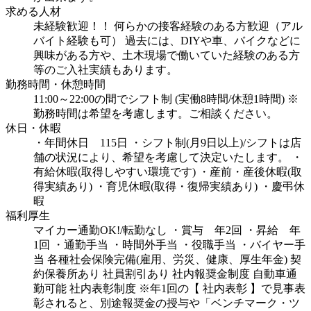
求める人材
未経験歓迎！！
何らかの接客経験のある方歓迎（アル
バイト経験も可）
過去には、DIYや車、バイクなどに
興味がある方や、土木現場で働いていた経験のある方
等のご入社実績もあります。
勤務時間・休憩時間
11:00～22:00の間でシフト制 (実働8時間/休憩1時間) ※
勤務時間は希望を考慮します。ご相談ください。
休日・休暇
・年間休日 115日
・シフト制(月9日以上)/シフトは店
舗の状況により、希望を考慮して決定いたします。
・
有給休暇(取得しやすい環境です)
・産前・産後休暇(取
得実績あり)
・育児休暇(取得・復帰実績あり)
・慶弔休
暇
福利厚生
マイカー通勤OK!/転勤なし
・賞与 年2回
・昇給 年
1回
・通勤手当
・時間外手当
・役職手当
・バイヤー手
当
各種社会保険完備(雇用、労災、健康、厚生年金)
契
約保養所あり
社員割引あり
社内報奨金制度
自動車通
勤可能
社内表彰制度
※年1回の【 社内表彰 】で見事表
彰されると、別途報奨金の授与や「ベンチマーク・ツ