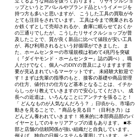
立てるような商品を扱っております。
リサイクルショ
ップというとアパレルやブランド品というイメージを
持つ方も多いと思いますが、
こうした工具の買取が今
とても注目をされています。
工具は今まで廃棄される
か鉄くずとして売却されるか、倉庫に眠らせておくか
の三通りでしたが、こうしたリサイクルショップが普
及したことで、質が良く新品に比べて値段が安い工具
が、再び利用されるという好循環ができました。
ま
た、ホームセンターの市場規模は初めて4兆円を突破
（『ダイヤモンド・ホームセンター』誌の調べ）。職
人だけでなく、個人へのDIYの普及によりますます需
要が見込まれているマーケットです。
未経験大歓迎で
す！まずは先輩の指導のもと、接客の基礎や商品管理
の仕方、値付けの仕方など基本となることは、イチか
らしっかり教えていきますので安心してください。
成
長への近道は、いろんなことにアンテナを張ること！
「 どんなものが人気なんだろう？ 」日頃から、市場の
動きを見ることで、” 商品を見る目 ” （目利き力）は
どんどん養われていきます！
将来的に本部商品部のバ
イヤーとしてのキャリアアップの道もあります。
■本
部と店舗の信頼関係が強い組織だと自負しています。
例えば、独自の日報システムを運用しています。
そこ