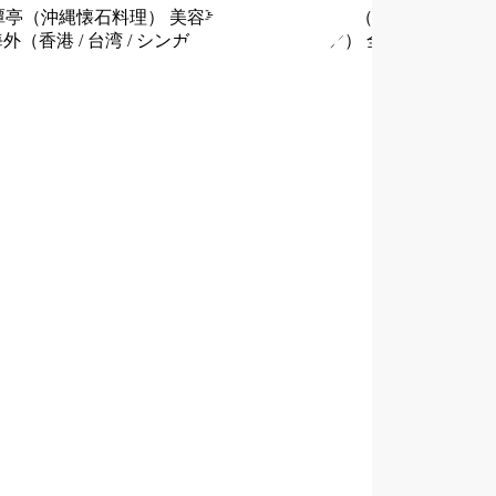
潭亭（沖縄懐石料理） 美容事業 ヘアカラーズ（ヘアカラー専
香港 / 台湾 / シンガポール / マレーシア） 全直営店舗270