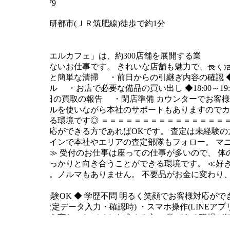
819-0379
最寄り駅
九大学研都市(ＪＲ筑肥線)徒歩で約1分
試用期間
仕事内容
「ジュエルカフェ」は、約300店舗を展開する業界最大
担の少ないお仕事です。
きれいな店舗も魅力で、長く
店準備と簡単な清掃
・前日からの引継ぎ内容の確認
アピール
・お店で必要な備品の買い出し
◆18:00～19
司へ1日の買取の報告
・閉店準備
カウンターでお客様
ニュアルを使いながら本社のサポートもありますのでカ
り組める環境です◎
＝＝＝＝＝＝＝＝＝＝＝＝＝＝＝
客様対応ができる方であればOKです。
査定は未経験の
オンラインで本社やエリアの査定部隊もフォロー。
マ
事です≫
受付のお仕事は座っての仕事が多いので、
体
様にしっかりと向き合うことができる環境です。
≪好
取のみ。ノルマもありません。
不要品がお金に変わり
求める人材
◆ 未経験OK
◆ 学歴不問
明るく笑顔でお客様対応がで
業務(査定データ入力・確認時)
・スマホ操作(LINEア
少し違う変わったバイトを求める方
・学びある職場が
勤務時間・休憩時間