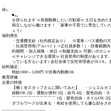
10:00-19:00
＜シフト例＞
10:00-19:00
10:00-15:00
15:00-19
休日・休暇
■週3日～OK
■フルタイム勤務できる方歓迎
■土日勤務
を得られます
≪長期勤務したい方歓迎≫
土日を含めた
両立しながら働けます！
「家事や子育てに専念してい
ょう♪
福利厚生
・交通費支給（社内規定あり）
※電車 / バス通勤の
・社員登用有(アルバイト⇒正社員多数！)
・扶養範囲内
約期間
・加入保険
・休日
≪制服支給≫
可愛いポロシャ
≪チャレンジできる環境≫
社員登用の制度があります
っている方もいます♪
会社全体で女性管理者が59.5％
給料補足
時給1000～1200円
※扶養内勤務OK
教育研修
企業の特徴
【働く全スタッフさんに聞いてみた】
・ジュエルカフ
経験OK
2位：通勤が便利
3位：給与
4位：髪色自由・ネ
￣￣￣￣￣￣￣￣￣￣￣
1位：髪色自由・ネイルOK
2
ダブルワークが出来る
・有給を使用しても嫌な顔をさ