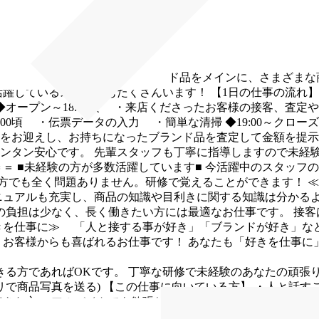
級の買取専門店☆
貴金属やブランド品をメインに、さまざまな
活躍しているスタッフもたくさんいます！
【1日の仕事の流れ】※1
◆オープン～18:00頃
・来店くださったお客様の接客、査定や
:00頃
・伝票データの入力
・簡単な清掃
◆19:00～クロー
をお迎えし、お持ちになったブランド品を査定して金額を提示
ンタン安心です。
先輩スタッフも丁寧に指導しますので未経験
＝＝
■未経験の方が多数活躍しています■
今活躍中のスタッフの
方でも全く問題ありません。研修で覚えることができます！
≪
ニュアルも充実し、商品の知識や目利きに関する知識は分かる
の負担は少なく、長く働きたい方には最適なお仕事です。
接客
きを仕事に≫
「人と接する事が好き」「ブランドが好き」な
、お客様からも喜ばれるお仕事です！
あなたも「好きを仕事に
きる方であればOKです。
丁寧な研修で未経験のあなたの頑張
プリで商品写真を送る)
【この仕事に向いている方】
・人と話す
好きな方
・アルバイトでも欲張りに働きたい方