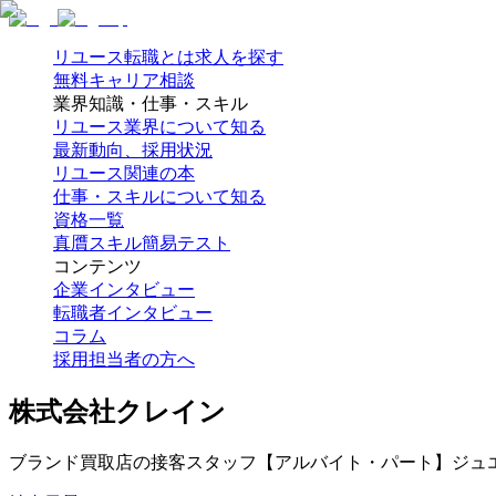
リユース転職とは
求人を探す
無料キャリア相談
業界知識・仕事・スキル
リユース業界について知る
最新動向、採用状況
リユース関連の本
仕事・スキルについて知る
資格一覧
真贋スキル簡易テスト
コンテンツ
企業インタビュー
転職者インタビュー
コラム
採用担当者の方へ
株式会社クレイン
ブランド買取店の接客スタッフ【アルバイト・パート】ジュ