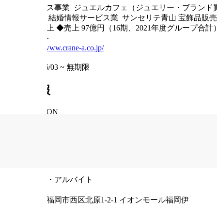
リユース事業 ジュエルカフェ（ジュエリー・ブランド買
門店） 結婚情報サービス業 サンセリテ青山 宝飾品販売事業 
店舗以上 ◆売上 97億円（16期、2021年度グループ合計）
ウェブサイト
https://www.crane-a.co.jp/
掲載期間
2024/06/03
~
無期限
求人情報
INFORMATION
職種
鑑定士・査定士 / 店舗スタッフ・店長 / 買取・査定
給与
時給1000～1200円
雇用形態
パート・アルバイト
住所
福岡県福岡市西区北原1-2-1 イオンモール福岡伊都2F
郵便番号