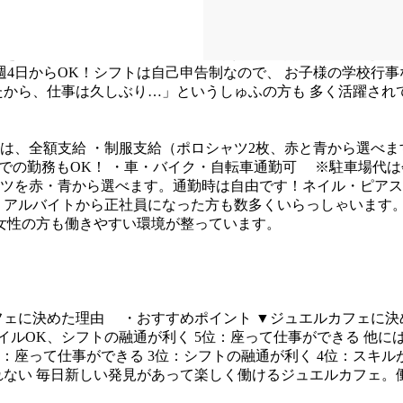
:00
できる方歓迎
■月1回の希望シフト制
(毎月ごと提出◎予定も組
週4日からOK！シフトは自己申告制なので、
お子様の学校行事
たから、仕事は久しぶり…」というしゅふの方も
多く活躍され
方は、全額支給
・制服支給（ポロシャツ2枚、赤と青から選べま
での勤務もOK！
・車・バイク・自転車通勤可
※駐車場代は
ツを赤・青から選べます。通勤時は自由です！ネイル・ピアス
。アルバイトから正社員になった方も数多くいらっしゃいます
。女性の方も働きやすい環境が整っています。
ェに決めた理由
・おすすめポイント
▼ジュエルカフェに決め
イルOK、シフトの融通が利く
5位：座って仕事ができる
他に
位：座って仕事ができる
3位：シフトの融通が利く
4位：スキル
れない
毎日新しい発見があって楽しく働けるジュエルカフェ。