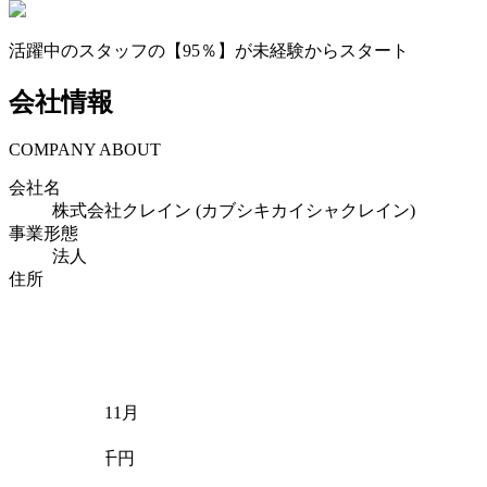
活躍中のスタッフの【95％】が未経験からスタート
会社情報
COMPANY ABOUT
会社名
株式会社クレイン (カブシキカイシャクレイン)
事業形態
法人
住所
〒
107-0062
東京都
港区南青山5-6-26青山246ビル5F
従業員数
900
設立年月日
2005年11月
資本金
10,000千円
事業内容