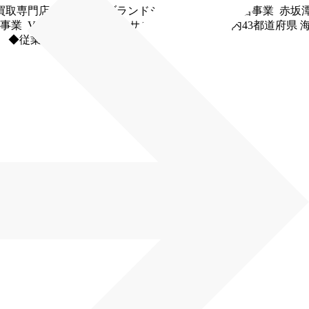
取専門店） EC事業 ブランドショット東京 飲食店事業 赤坂
VENUS TEARS コンサルタント事業 ◆国内43都道府県 海外（
 ◆従業員数 800名