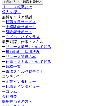
お気に入り
転職支援申込
リユース転職とは
求人を探す
無料キャリア相談
ー
転職支援サービス
ー
未経験者サポート
ー
経験者サポート
ー
ミドル・ハイクラス
業界知識・仕事・スキル
ー
リユース業界について知る
ー
最新動向、採用状況
ー
リユース関連の本
ー
仕事・スキルについて知る
ー
資格一覧
ー
真贋スキル簡易テスト
コンテンツ
ー
企業インタビュー
ー
転職者インタビュー
ー
コラム
会社概要
採用担当者の方へ