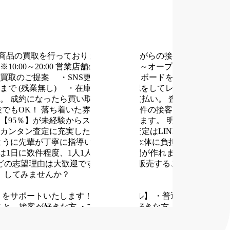
商品の買取を行っております。
座りながらの接客が多く、負
0:00～20:00 営業店舗の場合
◆出勤～オープンまで
・開
買取のご提案
・SNS更新やブラックボードを書いてお店の
ズまで (残業無し)
・在庫と現金の確認をしてレジ締め
・上
。
成約になったら買い取り金額をお支払い。
査定は機械やマ
でもOK！
落ち着いた雰囲気で、1件1件の接客にじっくり取
【95％】が未経験からスタートしています。
明るく笑顔でお
カンタン査定に充実した研修体制≫
査定はLINEを駆使して
ように先輩が丁寧に指導いたします。
≪体に負担の少ないお仕
は1日に数件程度、1人1人の接客に時間が作れますので、お客
どの志望理由は大歓迎です！
当店では販売することはなく買
」してみませんか？
りをサポートいたします！
【歓迎スキル】
・普通レベルのPC
こと、接客が好きな方
・ブランド品が好きな方
・今までとは