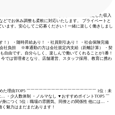
みやすい！)
★シフト削減はほぼありません！
★安定した収入
などでお休み調整も柔軟に対応いたします。
プライベートと
ています。安心してご応募ください！一緒に楽しく働きしまし
す！）
・随時昇給あり！
・社員割引あり！
・社会保険完備
会社負担
※車通勤の方は会社規定内支給（距離計算）
・契
も自由です。自分らしく、楽しんで働いてくれることが1番！
。今では管理者となり、店舗運営、スタッフ採用、教育に携わ
た理由TOP5
￣￣￣￣￣￣￣￣￣￣￣￣￣￣￣￣￣
1位：未
は…
・少人数体制
・ノルマなし
▼おすすめポイントTOP5
￣
が身につく
5位：職場の雰囲気、同僚との関係性
他には…
・
働く魅力はまだまだあります！