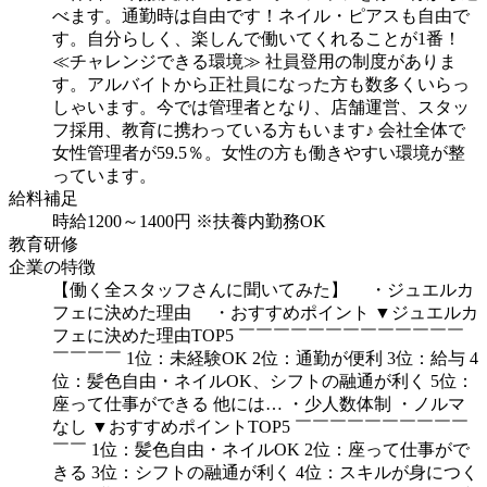
べます。通勤時は自由です！ネイル・ピアスも自由で
す。自分らしく、楽しんで働いてくれることが1番！
≪チャレンジできる環境≫
社員登用の制度がありま
す。アルバイトから正社員になった方も数多くいらっ
しゃいます。今では管理者となり、店舗運営、スタッ
フ採用、教育に携わっている方もいます♪
会社全体で
女性管理者が59.5％。女性の方も働きやすい環境が整
っています。
給料補足
時給1200～1400円
※扶養内勤務OK
教育研修
企業の特徴
【働く全スタッフさんに聞いてみた】
・ジュエルカ
フェに決めた理由
・おすすめポイント
▼ジュエルカ
フェに決めた理由TOP5
￣￣￣￣￣￣￣￣￣￣￣￣￣
￣￣￣￣
1位：未経験OK
2位：通勤が便利
3位：給与
4
位：髪色自由・ネイルOK、シフトの融通が利く
5位：
座って仕事ができる
他には…
・少人数体制
・ノルマ
なし
▼おすすめポイントTOP5
￣￣￣￣￣￣￣￣￣￣
￣￣
1位：髪色自由・ネイルOK
2位：座って仕事がで
きる
3位：シフトの融通が利く
4位：スキルが身につく