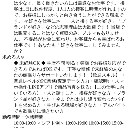
は少なく、長く働きたい方には最適なお仕事です。
接
客は1日に数件程度、1人1人の接客に時間が作れますの
で、お客様にしっかりと向き合うことができる環境で
す。
≪好きを仕事に≫
「人と接する事が好き」「ブ
ランドが好き」などの志望理由は大歓迎です！
当店で
は販売することはなく買取のみ。ノルマもありませ
ん。
不要品がお金に変わり、お客様からも喜ばれるお
仕事です！
あなたも「好きを仕事に」してみません
か？
求める人材
◆ 未経験OK
◆ 学歴不問
明るく笑顔でお客様対応がで
きる方であればOKです。
丁寧な研修で未経験のあな
たの頑張りをサポートいたします！
【歓迎スキル】
・
普通レベルのPC業務(査定データ入力・確認時)
・スマ
ホ操作(LINEアプリで商品写真を送る)
【この仕事に向
いている方】
・人と話すこと、接客が好きな方
・ブラ
ンド品が好きな方
・今までとは少し違う変わったバイ
トを求める方
・学びある職場が好きな方
・アルバイト
でも欲張りに働きたい方
勤務時間・休憩時間
10:00-19:00
＜シフト例＞
10:00-19:00
10:00-15:00
15:00-