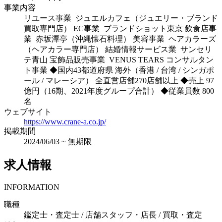
事業内容
リユース事業 ジュエルカフェ（ジュエリー・ブランド
買取専門店） EC事業 ブランドショット東京 飲食店事
業 赤坂潭亭（沖縄懐石料理） 美容事業 ヘアカラーズ
（ヘアカラー専門店） 結婚情報サービス業 サンセリ
テ青山 宝飾品販売事業 VENUS TEARS コンサルタン
ト事業 ◆国内43都道府県 海外（香港 / 台湾 / シンガポ
ール / マレーシア） 全直営店舗270店舗以上 ◆売上 97
億円（16期、2021年度グループ合計） ◆従業員数 800
名
ウェブサイト
https://www.crane-a.co.jp/
掲載期間
2024/06/03
~
無期限
求人情報
INFORMATION
職種
鑑定士・査定士 / 店舗スタッフ・店長 / 買取・査定