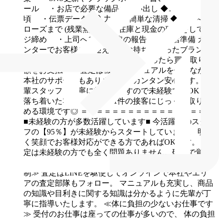
ール
・お店で必要な備品の買い出し
◆18:00～19:00
頃
・伝票データの入力
・簡単な清掃
◆19:00～ク
ローズまで (残業無し)
・在庫と現金の確認をしてレ
ジ締め
・上司へ1日の買取の報告
・閉店準備
カウ
ンターでお客様をお迎えし、お持ちになったブランド
品を査定して金額を提示。
成約になったら買い取り金
額をお支払い。
査定は機械やマニュアルを使いながら
本社のサポートもありますのでカンタン安心です。
先
輩スタッフも丁寧に指導しますので未経験でもOK！
落ち着いた雰囲気で、1件1件の接客にじっくり取り組
める環境です◎
＝＝＝＝＝＝＝＝＝＝＝＝＝＝＝＝＝
■未経験の方が多数活躍しています■
今活躍中のスタッ
フの【95％】が未経験からスタートしています。
明る
く笑顔でお客様対応ができる方であればOKです。
査
定は未経験の方でも全く問題ありません。研修で覚え
ることができます！
≪カンタン査定に充実した研修体
制≫
査定はLINEを駆使してオンラインで本社やエリ
アの査定部隊もフォロー。
マニュアルも充実し、商品
の知識や目利きに関する知識は分かるように先輩が丁
寧に指導いたします。
≪体に負担の少ないお仕事です
≫
受付のお仕事は座っての仕事が多いので、
体の負担