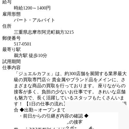
給与
時給1200～1400円
雇用形態
パート・アルバイト
住所
三重県志摩市阿児町鵜方3215
郵便番号
517-0501
最寄り駅
鵜方駅 徒歩10分
試用期間
仕事内容
「ジュエルカフェ」は、約300店舗を展開する業界最大
級の買取専門店☆
貴金属やブランド品をメインに、さ
まざまな商品の買取を行っております。
座りながらの
接客が多く、負担の少ないお仕事です。
きれいな店舗
も魅力で、長く活躍しているスタッフもたくさんいま
す！
【1日の仕事の流れ】※10:00～20:00 営業店舗の場
合
◆出勤～オープンまで
・開店準備と簡単な清掃
・前日からの引継ぎ内容の確認
◆オープン～18:00頃
・来店くださったお客様の接客、査定や買取のご提
案
・SNS更新やブラックボードを書いてお店のアピ