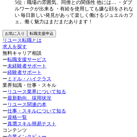
5位：職場の雰囲気、同僚との関係性
他には…
・ダブ
ルワークが出来る
・有給を使用しても嫌な顔をされな
い
毎日新しい発見があって楽しく働けるジュエルカフ
ェ。働く魅力はまだまだあります！
お気に入り
転職支援申込
リユース転職とは
求人を探す
無料キャリア相談
ー
転職支援サービス
ー
未経験者サポート
ー
経験者サポート
ー
ミドル・ハイクラス
業界知識・仕事・スキル
ー
リユース業界について知る
ー
最新動向、採用状況
ー
リユース関連の本
ー
仕事・スキルについて知る
ー
資格一覧
ー
真贋スキル簡易テスト
コンテンツ
ー
企業インタビュー