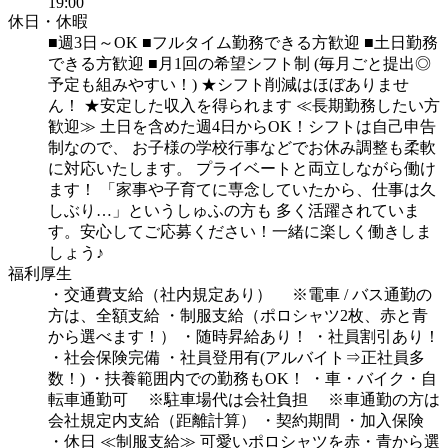
19:00
休日・休暇
■週3日～OK
■フルタイム勤務できる方歓迎
■土日勤務
できる方歓迎
■月1回の希望シフト制
(毎月ごと提出◎
予定も組みやすい！)
★シフト削減はほぼありませ
ん！
★安定した収入を得られます
≪長期勤務したい方
歓迎≫
土日を含めた週4日からOK！シフトは自己申告
制なので、
お子様の学校行事などでお休み調整も柔軟
に対応いたします。
プライベートと両立しながら働け
ます！
「家事や子育てに専念していたから、仕事は久
しぶり…」というしゅふの方も
多く活躍されていま
す。安心してご応募ください！一緒に楽しく働きしま
しょう♪
福利厚生
・交通費支給（社内規定あり）
※電車 / バス通勤の
方は、全額支給
・制服支給（ポロシャツ2枚、赤と青
から選べます！）
・随時昇給あり！
・社員割引あり！
・社会保険完備
・社員登用有(アルバイト⇒正社員多
数！)
・扶養範囲内での勤務もOK！
・車・バイク・自
転車通勤可
※駐車場代は会社負担
※車通勤の方は
会社規定内支給（距離計算）
・契約期間
・加入保険
・休日
≪制服支給≫
可愛いポロシャツを赤・青から選