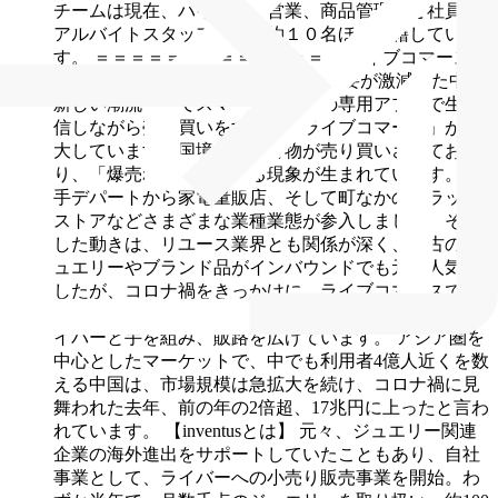
チームは現在、バイヤー、営業、商品管理など社員・
アルバイトスタッフ含めて約１０名ほど在籍していま
す。
＝＝＝＝＝＝＝＝＝＝＝＝＝
【ライブコマース消
費とは】
コロナ禍でインバウンド需要が激減した中、
新しい潮流としてスマートフォンの専用アプリで生配
信しながら売り買いをする、「ライブコマース」が拡
大しています。国境を越えて物が売り買いされてお
り、「爆売れ」とも言える現象が生まれています。
大
手デパートから家電量販店、そして町なかのドラッグ
ストアなどさまざまな業種業態が参入しました。そう
した動きは、リユース業界とも関係が深く、中古のジ
ュエリーやブランド品がインバウンドでも元々人気で
したが、コロナ禍をきっかけに、ライブコマースで販
売されるようになりました。各社が在日の外国人のラ
イバーと手を組み、販路を広げています。
アジア圏を
中心としたマーケットで、中でも利用者4億人近くを数
える中国は、市場規模は急拡大を続け、コロナ禍に見
舞われた去年、前の年の2倍超、17兆円に上ったと言わ
れています。
【inventusとは】
元々、ジュエリー関連
企業の海外進出をサポートしていたこともあり、自社
事業として、ライバーへの小売り販売事業を開始。わ