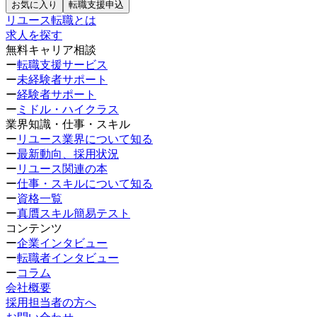
お気に入り
転職支援申込
リユース転職とは
求人を探す
無料キャリア相談
ー
転職支援サービス
ー
未経験者サポート
ー
経験者サポート
ー
ミドル・ハイクラス
業界知識・仕事・スキル
ー
リユース業界について知る
ー
最新動向、採用状況
ー
リユース関連の本
ー
仕事・スキルについて知る
ー
資格一覧
ー
真贋スキル簡易テスト
コンテンツ
ー
企業インタビュー
ー
転職者インタビュー
ー
コラム
会社概要
採用担当者の方へ