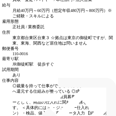
給与
月給40万円～60万円（想定年収480万円～800万円）※
ご経験・スキルによる
雇用形態
正社員 / 業務委託
住所
東京都台東区台東３
☆拠点は東京の御徒町ですが、関
東、東海、関西など居住地は問いません
郵便番号
110-0016
最寄り駅
JR御徒町駅 徒歩すぐ
試用期間
あり
仕事内容
◎裁量を持って仕事ができる環境
◎実績に対して個人
へ還元する仕組みが整っている
◎成長フェーズに立ち
会える
業績好調により、増員募集！
ジュエリーバイヤ
ーとして、商品の仕入れに関わる業務をお任せしま
す。
＜具体的には＞
・ジュエリー仕入れ（オークショ
ン）
・検品、値入れ
・商品データ入力
【組織体制】