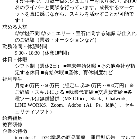
ずか半年で、月数千点のジュエリーを取り扱い、約100
名のライバーと商談を行っています。成長するマーケ
ットを直に感じながら、スキルを活かすことが可能で
す！
求める人材
◎学歴不問
◎ジュエリー・宝石に関する知識
◎仕入れ
のご経験（業者・オークションなど）
勤務時間・休憩時間
9:30～18:30（休憩1時間）
休日・休暇
シフト制（週休2日）
■年末年始休暇
■その他会社が指
定する休日
■有給休暇
■産休、育休制度など
福利厚生
月給40万円～60万円（想定年収480万円～800万円）※
ご経験・スキルによる
■残業代支給
■交通費支給
■各
種ツールは無償提供（MS Office、Slack、Chatwork、
LINE WORKS、Zoom、Adobe（Ai、Ps、Id他）、セキ
ュリティソフト）
給料補足
教育研修
企業の特徴
inventusは、D2C業界の商品開発、運用型広告、フルフ