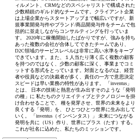
ィルメント、CRMなどのスペシャリストで構成された
少数精鋭のギルド的なチームです。クライアント企業
は上場企業からスタートアップまで幅広いですが、新
規事業開発与件やブランド/商品開発与件をチームで包
括的に並走しながらコンサルティングを行っていま
す。
2020年に稼働開始したばかりですが、強みを持ち
あった複数の会社が合体してできたチームであり、
D2C領域のサービスレベルは非常に高い水準をキープ
できています。また、１人当たり薄く広く複数の顧客
を持つのではなく、少数の顧客に深く、事業までコミ
ットする形式をとっています。対面となるのは、経営
者や役員などの決裁者が多く、責任の一方で意思決定
スピードは早い業務の特性があります。
「inventus」
とは、 日本の技術と熱意が生み出すそのような「発明
の種」に 私たちのクリエイティブとテクノロジーを掛
け合わせることで、 種を発芽させ、世界の未来をより
良くする「発明」を、 ひとつひとつ世界に生み出して
いく。 「inventus（インベンタス）」 未来につながる
発明を共に（US）作り、世界にプラス（たす）する。
これが社名に込めた、私たちのミッションです。