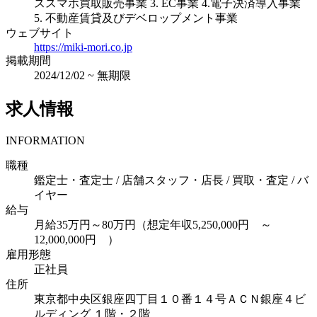
ススマホ買取販売事業 3. EC事業 4.電子決済導入事業
5. 不動産賃貸及びデベロップメント事業
ウェブサイト
https://miki-mori.co.jp
掲載期間
2024/12/02
~
無期限
求人情報
INFORMATION
職種
鑑定士・査定士 / 店舗スタッフ・店長 / 買取・査定 / バ
イヤー
給与
月給35万円～80万円（想定年収5,250,000円 ～
12,000,000円 ）
雇用形態
正社員
住所
東京都中央区銀座四丁目１０番１４号ＡＣＮ銀座４ビ
ルディング １階・２階