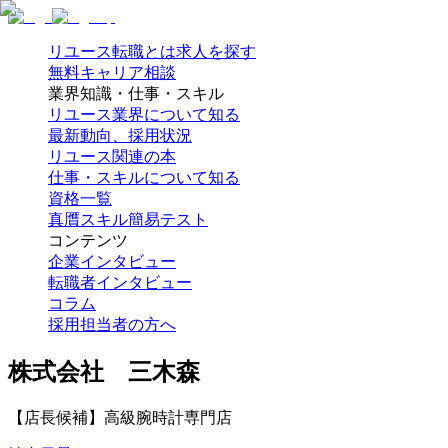
リユース転職とは
求人を探す
無料キャリア相談
業界知識・仕事・スキル
リユース業界について知る
最新動向、採用状況
リユース関連の本
仕事・スキルについて知る
資格一覧
真贋スキル簡易テスト
コンテンツ
企業インタビュー
転職者インタビュー
コラム
採用担当者の方へ
株式会社 三木森
【店長候補】高級腕時計専門店