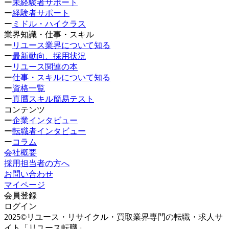
ー
未経験者サポート
ー
経験者サポート
ー
ミドル・ハイクラス
業界知識・仕事・スキル
ー
リユース業界について知る
ー
最新動向、採用状況
ー
リユース関連の本
ー
仕事・スキルについて知る
ー
資格一覧
ー
真贋スキル簡易テスト
コンテンツ
ー
企業インタビュー
ー
転職者インタビュー
ー
コラム
会社概要
採用担当者の方へ
お問い合わせ
マイページ
会員登録
ログイン
2025©リユース・リサイクル・買取業界専門の転職・求人サ
イト「リユース転職」