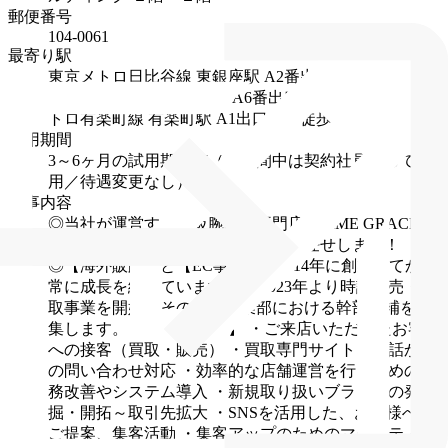
郵便番号
104-0061
最寄り駅
東京メトロ日比谷線 東銀座駅 A2番出口より徒歩1分
東
京メトロ丸ノ内線 銀座駅 A6番出口より徒歩6分
東京メ
トロ有楽町線 有楽町駅 A1出口より徒歩7分
試用期間
3～6ヶ月の試用期間有（※期間中は契約社員として雇
用／待遇変更なし）
仕事内容
◎当社が運営する高級腕時計専門店『TIME GRACE』
にて、店長候補として店舗運営をお任せします！
◎【海外販路】と【EC事業】で2014年に創業してから
常に成長を続けています。
◎2023年より時計販売・買
取事業を開始！その新規事業部における幹部候補を募
集します。
【具体的には】
・ご来店いただいたお客様
への接客（買取・販売）
・買取専門サイト、電話から
の問い合わせ対応
・効率的な店舗運営を行うための業
務改善やシステム導入
・新規取り扱いブランドの発
掘・開拓～取引先拡大
・SNSを活用した、お客様への
ご提案、集客活動
・集客アップのためのマーケティン