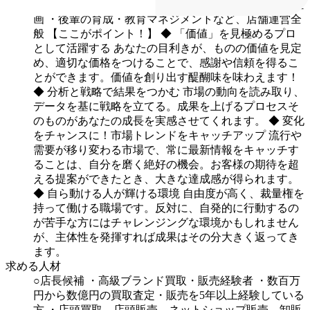
グ・PR戦略の企画立案～実施
・店舗運営ノウハウの企
画
・後輩の育成・教育マネジメントなど、店舗運営全
般
【ここがポイント！】
◆ 「価値」を見極めるプロ
として活躍する
あなたの目利きが、ものの価値を見定
め、適切な価格をつけることで、感謝や信頼を得るこ
とができます。価値を創り出す醍醐味を味わえます！
◆ 分析と戦略で結果をつかむ
市場の動向を読み取り、
データを基に戦略を立てる。成果を上げるプロセスそ
のものがあなたの成長を実感させてくれます。
◆ 変化
をチャンスに！市場トレンドをキャッチアップ
流行や
需要が移り変わる市場で、常に最新情報をキャッチす
ることは、自分を磨く絶好の機会。お客様の期待を超
える提案ができたとき、大きな達成感が得られます。
◆ 自ら動ける人が輝ける環境
自由度が高く、裁量権を
持って働ける職場です。反対に、自発的に行動するの
が苦手な方にはチャレンジングな環境かもしれません
が、主体性を発揮すれば成果はその分大きく返ってき
ます。
求める人材
○店長候補
・高級ブランド買取・販売経験者
・数百万
円から数億円の買取査定・販売を5年以上経験している
方
・店頭買取、店頭販売、ネットショップ販売、卸販