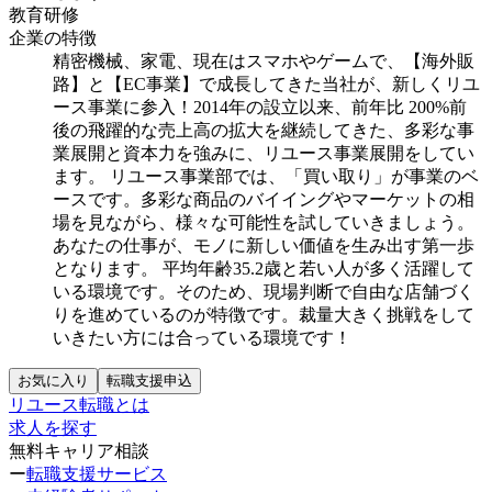
教育研修
企業の特徴
精密機械、家電、現在はスマホやゲームで、【海外販
路】と【EC事業】で成長してきた当社が、新しくリユ
ース事業に参入！2014年の設立以来、前年比 200%前
後の飛躍的な売上高の拡大を継続してきた、多彩な事
業展開と資本力を強みに、リユース事業展開をしてい
ます。
リユース事業部では、「買い取り」が事業のベ
ースです。多彩な商品のバイイングやマーケットの相
場を見ながら、様々な可能性を試していきましょう。
あなたの仕事が、モノに新しい価値を生み出す第一歩
となります。
平均年齢35.2歳と若い人が多く活躍して
いる環境です。そのため、現場判断で自由な店舗づく
りを進めているのが特徴です。裁量大きく挑戦をして
いきたい方には合っている環境です！
お気に入り
転職支援申込
リユース転職とは
求人を探す
無料キャリア相談
ー
転職支援サービス