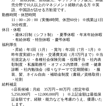
売分野で10人以上のマネジメント経験のある方
※英
語、中国語が話せる方歓迎です。
勤務時間・休憩時間
11：00～20：00（実働8時間、休憩60分）
※残業は1日
30分程度。
休日・休暇
・週休2日制（シフト制）
・夏季休暇
・年末年始休暇
・有給休暇
・特別休暇
・慶弔休暇
福利厚生
・昇給：年1回（1月）
・賞与：年2回（7月・1月）※
昨年度実績5ヶ月分
・交通費支給（月3万円まで）※当
社規定あり
・各種社会保険完備
・役職手当
・社内表
彰制度
・私服勤務可
・オフィス内禁煙、分煙
・健康
診断
・社内勉強会（様々なテーマで定期開催）
・服
装、髪、ネイル自由
・補助金制度（書籍／資格取得）
・社割
給料補足
○店長候補：月給 35万円～80万円（想定年収
5,250,000円 ～12,000,000円 ）
※上記金額は最低保
証金額です。経験・能力などを考慮のうえ、優遇いた
します。