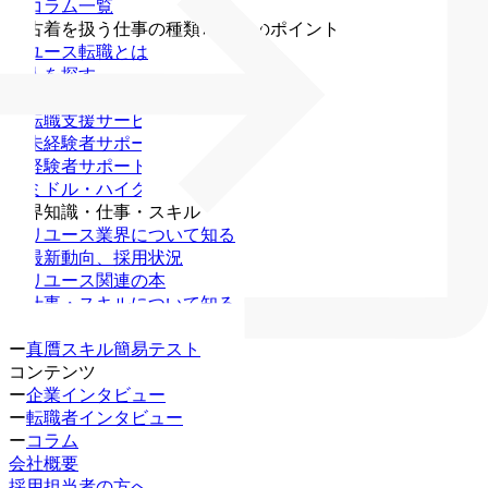
・
コラム一覧
・
古着を扱う仕事の種類と転職のポイント
リユース転職とは
求人を探す
無料キャリア相談
ー
転職支援サービス
ー
未経験者サポート
ー
経験者サポート
ー
ミドル・ハイクラス
業界知識・仕事・スキル
ー
リユース業界について知る
ー
最新動向、採用状況
ー
リユース関連の本
ー
仕事・スキルについて知る
ー
資格一覧
ー
真贋スキル簡易テスト
コンテンツ
ー
企業インタビュー
ー
転職者インタビュー
ー
コラム
会社概要
採用担当者の方へ