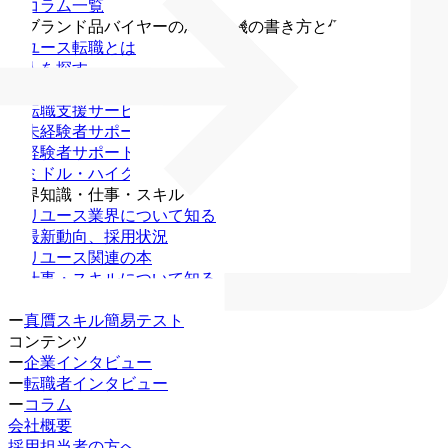
・
コラム一覧
・
ブランド品バイヤーの志望動機の書き方と例文
リユース転職とは
求人を探す
無料キャリア相談
ー
転職支援サービス
ー
未経験者サポート
ー
経験者サポート
ー
ミドル・ハイクラス
業界知識・仕事・スキル
ー
リユース業界について知る
ー
最新動向、採用状況
ー
リユース関連の本
ー
仕事・スキルについて知る
ー
資格一覧
ー
真贋スキル簡易テスト
コンテンツ
ー
企業インタビュー
ー
転職者インタビュー
ー
コラム
会社概要
採用担当者の方へ