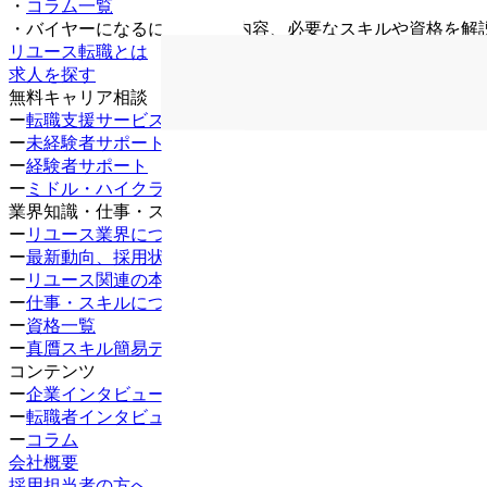
・
コラム一覧
・
バイヤーになるには？仕事内容、必要なスキルや資格を解
リユース転職とは
求人を探す
無料キャリア相談
ー
転職支援サービス
ー
未経験者サポート
ー
経験者サポート
ー
ミドル・ハイクラス
業界知識・仕事・スキル
ー
リユース業界について知る
ー
最新動向、採用状況
ー
リユース関連の本
ー
仕事・スキルについて知る
ー
資格一覧
ー
真贋スキル簡易テスト
コンテンツ
ー
企業インタビュー
ー
転職者インタビュー
ー
コラム
会社概要
採用担当者の方へ