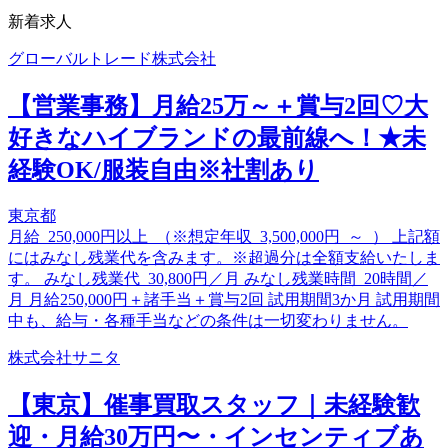
新着求人
グローバルトレード株式会社
【営業事務】月給25万～＋賞与2回♡大
好きなハイブランドの最前線へ！★未
経験OK/服装自由※社割あり
東京都
月給 250,000円以上 （※想定年収 3,500,000円 ～ ） 上記額
にはみなし残業代を含みます。※超過分は全額支給いたしま
す。 みなし残業代 30,800円／月 みなし残業時間 20時間／
月 月給250,000円＋諸手当＋賞与2回 試用期間3か月 試用期間
中も、給与・各種手当などの条件は一切変わりません。
株式会社サニタ
【東京】催事買取スタッフ｜未経験歓
迎・月給30万円〜・インセンティブあ