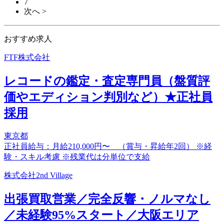
7
次へ >
おすすめ求人
FTF株式会社
レコードの鑑定・査定専門員（盤質評
価やエディション判別など）★正社員
採用
東京都
正社員給与：月給210,000円〜 （賞与・昇給年2回） ※経
験・スキル考慮 ※残業代は分単位で支給
株式会社2nd Village
出張買取営業／完全反響・ノルマなし
／未経験95%スタート／大阪エリア